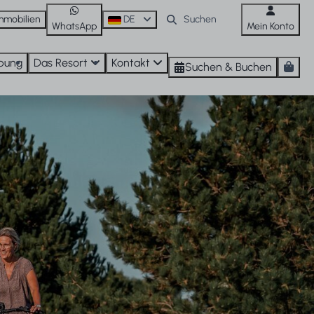
mmobilien
DE
WhatsApp
Mein Konto
bung
Das Resort
Kontakt
Suchen & Buchen