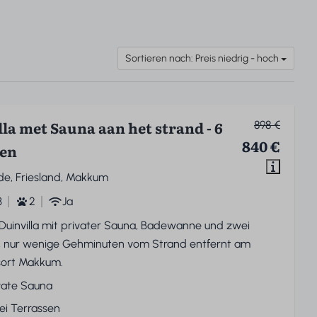
Sortieren nach: Preis niedrig - hoch
la met Sauna aan het strand - 6
898 €
840 €
en
de, Friesland, Makkum
3
2
Ja
 Duinvilla mit privater Sauna, Badewanne und zwei
, nur wenige Gehminuten vom Strand entfernt am
sort Makkum.
vate Sauna
i Terrassen