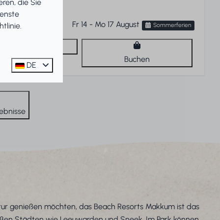
ren, die Sie
bfreistehend
ienste
Fr 14 - Mo 17 August
tlinie
.
Sommerferien
Ansehen
Buchen
DE
ebnisse
atur genießen möchten, das Beach Resorts Makkum ist das
 großen Städten wie Leeuwarden und Sneek. Im Park können