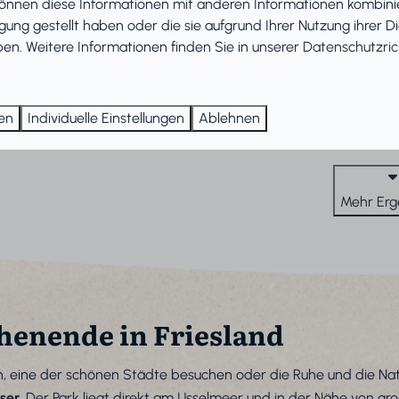
können diese Informationen mit anderen Informationen kombinie
Hal
gung gestellt haben oder die sie aufgrund Ihrer Nutzung ihrer D
n. Weitere Informationen finden Sie in unserer
Datenschutzrich
9,2
ren
Individuelle Einstellungen
Ablehnen
Mehr Erg
henende in Friesland
en, eine der schönen Städte besuchen oder die Ruhe und die N
ser
. Der Park liegt direkt am IJsselmeer und in der Nähe von