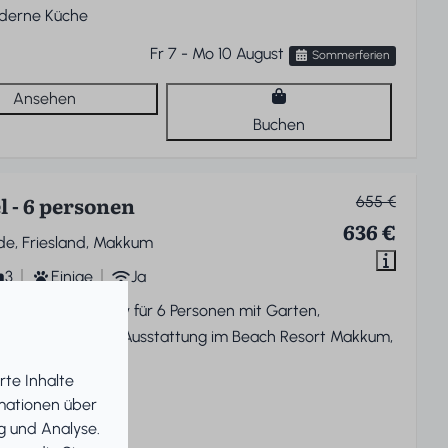
derne Küche
Fr 7 - Mo 10 August
Sommerferien
Ansehen
Buchen
l - 6 personen
655 €
636 €
de, Friesland, Makkum
3
Einige
Ja
tehendes Bungalow für 6 Personen mit Garten,
ck und moderner Ausstattung im Beach Resort Makkum,
IJsselmeer.
rte Inhalte
serblick
rmationen über
ßzügiger Garten
g und Analyse.