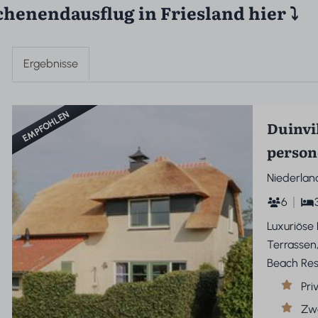
henendausflug in Friesland hier ⤵
Ergebnisse
EMPFOHLEN
Duinvil
person
Niederlan
6
Luxuriöse
Terrassen
Beach Re
Pri
Zwe