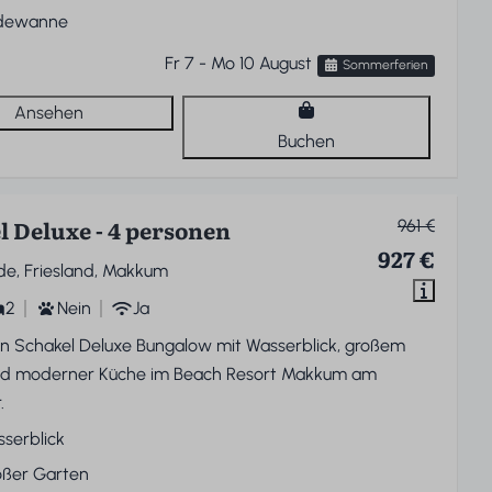
dewanne
Fr 7 - Mo 10 August
Sommerferien
Ansehen
Buchen
l Deluxe - 4 personen
961 €
927 €
de, Friesland, Makkum
2
Nein
Ja
n Schakel Deluxe Bungalow mit Wasserblick, großem
nd moderner Küche im Beach Resort Makkum am
.
serblick
oßer Garten