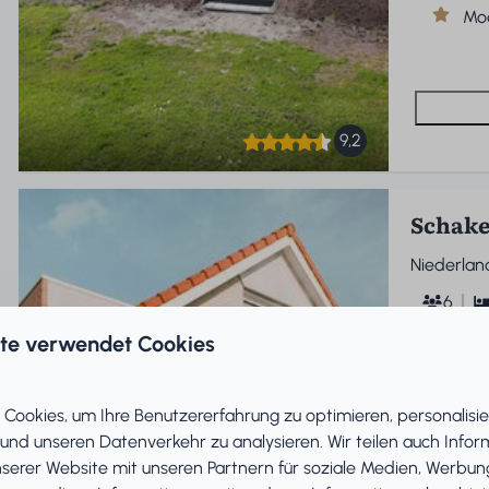
Mo
9,2
Schake
Niederlan
6
Halbfreis
ite verwendet Cookies
Wasserbli
direkt am 
Cookies, um Ihre Benutzererfahrung zu optimieren, personalisie
Was
 und unseren Datenverkehr zu analysieren. Wir teilen auch Info
Gro
nserer Website mit unseren Partnern für soziale Medien, Werbun