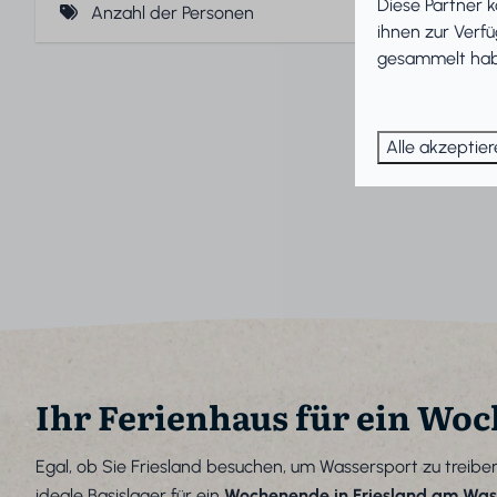
Außendusche (3)
Diese Partner 
Klimaanlage (1)
Anzahl der Personen
ihnen zur Verfü
Liegeplatz Boot (2)
gesammelt habe
4 Personen (13)
Steg (25)
5 Personen (4)
Alle akzeptie
6 Personen (29)
8 Personen (6)
10 Personen (2)
12 Personen (2)
Ihr Ferienhaus für ein Woc
Egal, ob Sie Friesland besuchen, um Wassersport zu treib
ideale Basislager für ein
Wochenende in Friesland am Was