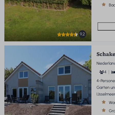
Ba
9,2
Schake
Niederlan
4
4-Persone
Garten u
IJsselmeer
Was
Gr