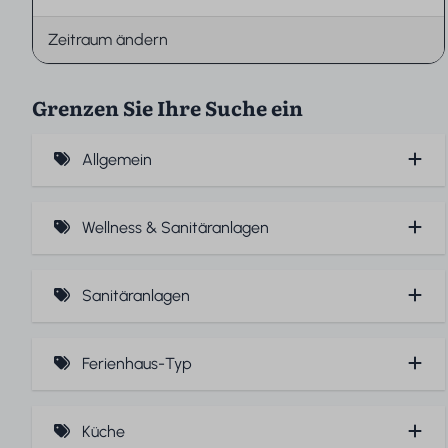
Zeitraum ändern
Grenzen Sie Ihre Suche ein
Allgemein
Haustierfreundlich (30)
Wellness & Sanitäranlagen
Haustierfrei (20)
Türkisches Dampfbad
Pflegeleicht (kein Teppich) (1)
Sanitäranlagen
Whirlpool (19)
Garage (4)
Separate Toilette (2)
Außen-Spa (4)
Ferienhaus-Typ
Badezimmer Erdgeschoss (27)
Whirlpool
Strandvilla (10)
Badewanne (39)
Sauna (nass) (17)
Küche