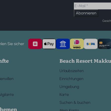
Abonnieren
Gesich
len Sie sicher
nfte
Beach Resort Makk
Urlaubszeiten
ienvillen
Einrichtungen
Umgebung
igilante
Karte
Suchen & buchen
themen
Mein Konto