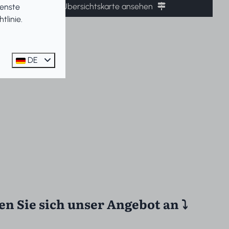
Die Übersichtskarte ansehen
ienste
tlinie
.
DE
n Sie sich unser Angebot an ⤵