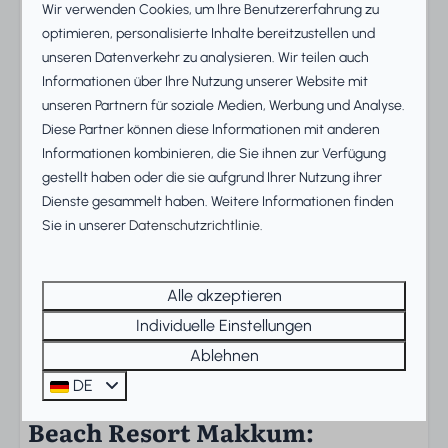
Umgebung.
Wir verwenden Cookies, um Ihre Benutzererfahrung zu
optimieren, personalisierte Inhalte bereitzustellen und
Wellness, Komfort und
unseren Datenverkehr zu analysieren. Wir teilen auch
Outdoor-Leben vereint
Informationen über Ihre Nutzung unserer Website mit
unseren Partnern für soziale Medien, Werbung und Analyse.
Die Villa ist auf einen entspannten und sorgenfreien
Diese Partner können diese Informationen mit anderen
Aufenthalt ausgelegt. Drei Schlafzimmer, ein modernes
Informationen kombinieren, die Sie ihnen zur Verfügung
Badezimmer mit Badewanne und Dusche sowie ein
gestellt haben oder die sie aufgrund Ihrer Nutzung ihrer
weiteres WC bieten reichlich Platz für bis zu sechs
Dienste gesammelt haben. Weitere Informationen finden
Personen. Die Sauna verwandelt jeden Tag in ein
Sie in unserer
Datenschutzrichtlinie
.
Wellness-Erlebnis, während du im Garten oder auf
einer der beiden Terrassen lange Sommerabende
Alle akzeptieren
genießt. Die vollständig ausgestattete offene Küche
Individuelle Einstellungen
lädt zu gemütlichen Abendessen ein, und das
behagliche Wohnzimmer ist der perfekte Ort zum
Ablehnen
Entspannen.
DE
Beach Resort Makkum: