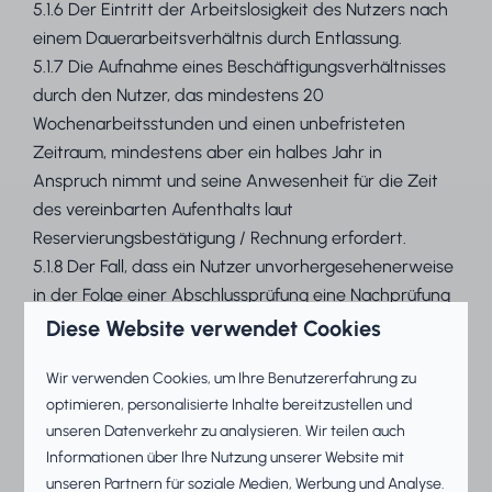
5.1.6 Der Eintritt der Arbeitslosigkeit des Nutzers nach
einem Dauerarbeitsverhältnis durch Entlassung.
5.1.7 Die Aufnahme eines Beschäftigungsverhältnisses
durch den Nutzer, das mindestens 20
Wochenarbeitsstunden und einen unbefristeten
Zeitraum, mindestens aber ein halbes Jahr in
Anspruch nimmt und seine Anwesenheit für die Zeit
des vereinbarten Aufenthalts laut
Reservierungsbestätigung / Rechnung erfordert.
5.1.8 Der Fall, dass ein Nutzer unvorhergesehenerweise
in der Folge einer Abschlussprüfung eine Nachprüfung
ablegen muss, die zu keiner anderen Zeit stattfinden
Diese Website verwendet Cookies
kann als während dem vereinbarten Aufenthalt.
Wir verwenden Cookies, um Ihre Benutzererfahrung zu
5.1.9 Endgültiges Scheitern der Ehe des Nutzers, sofern
optimieren, personalisierte Inhalte bereitzustellen und
ein Ehescheidungsverfahren eingeleitet wurde. Die
unseren Datenverkehr zu analysieren. Wir teilen auch
Auflösung eines notariell beglaubigten
Informationen über Ihre Nutzung unserer Website mit
Partnerschaftsvertrags wird dabei dem endgültigen
unseren Partnern für soziale Medien, Werbung und Analyse.