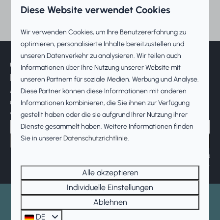
auch Zelt- und/oder Wohnmobilplätze
Diese Website verwendet Cookies
an?
Wir verwenden Cookies, um Ihre Benutzererfahrung zu
optimieren, personalisierte Inhalte bereitzustellen und
unseren Datenverkehr zu analysieren. Wir teilen auch
✅ Abonnieren Sie unseren
Informationen über Ihre Nutzung unserer Website mit
Newsletter!
unseren Partnern für soziale Medien, Werbung und Analyse.
Melden Sie sich für unseren Newsletter an
Diese Partner können diese Informationen mit anderen
und erhalten Sie Neuigkeiten und
Informationen kombinieren, die Sie ihnen zur Verfügung
verschiedene Rabatte!
gestellt haben oder die sie aufgrund Ihrer Nutzung ihrer
Dienste gesammelt haben. Weitere Informationen finden
Sie in unserer
Datenschutzrichtlinie
.
Abonnieren
Gesichert durch reCaptcha,
Datenschutzbestimmungen
und
Servicebedingungen
gelten.
Alle akzeptieren
Individuelle Einstellungen
Ablehnen
Bezahlen Sie sicher
DE