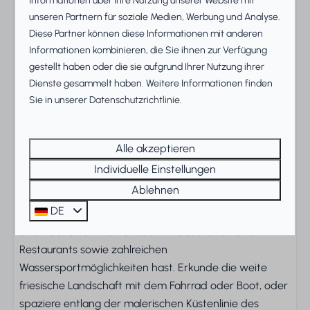
Informationen über Ihre Nutzung unserer Website mit
Das Apartment verfügt über zwei komfortable
unseren Partnern für soziale Medien, Werbung und Analyse.
Schlafzimmer, ein Badezimmer mit Badewanne und
Diese Partner können diese Informationen mit anderen
Dusche sowie ein separates WC. Mit Waschtrockner,
Informationen kombinieren, die Sie ihnen zur Verfügung
Mikrowelle, Kaffeemaschine und digitalem TV fehlt es
gestellt haben oder die sie aufgrund Ihrer Nutzung ihrer
dir an nichts. Ein privater Parkplatz steht zur Verfügung,
Dienste gesammelt haben. Weitere Informationen finden
und das Haus hat einen Aufzug, sodass das Apartment
Sie in unserer
Datenschutzrichtlinie
.
für alle bequem erreichbar ist.
Beach Resort Makkum und die
Alle akzeptieren
Umgebung entdecken
Individuelle Einstellungen
Ablehnen
Zuiderzee State ist Teil des vielseitigen
Beach Resort
DE
Makkum
, von wo aus du direkten Zugang zum Strand,
einer lebhaften Promenade mit Geschäften und
Restaurants sowie zahlreichen
Wassersportmöglichkeiten hast. Erkunde die weite
friesische Landschaft mit dem Fahrrad oder Boot, oder
spaziere entlang der malerischen Küstenlinie des