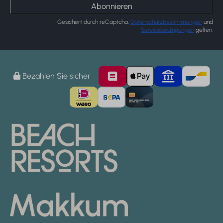
Abonnieren
Gesichert durch reCaptcha,
Datenschutzbestimmungen
und
Servicebedingungen
gelten.
Bezahlen Sie sicher