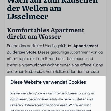
der Wellen am
IJsselmeer
Komfortables Apartment
direkt am Wasser
Erlebe das perfekte Urlaubsgefühl im
Appartement
Zuiderzee State
. Dieses geräumige Apartment von ca.
60 m² liegt direkt am Strand des IJsselmeers und
bietet ein gemütliches Wohnzimmer, eine offene Küche
und einen Essbereich. Vom Balkon oder der Terrasse
geniesst du das Beste des Aussenlebens und den
Diese Website verwendet Cookies
herrlichen Blick über das Wasser.
Wir verwenden Cookies, um Ihre Benutzererfahrung zu
Entspannter Aufenthalt mit
optimieren, personalisierte Inhalte bereitzustellen und
allem Komfort
unseren Datenverkehr zu analysieren. Wir teilen auch