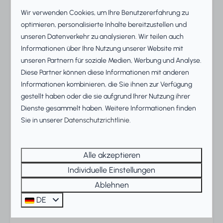
Terrassentüren gelangt ihr direkt in den großzügigen
Wir verwenden Cookies, um Ihre Benutzererfahrung zu
Garten, während euch drinnen die moderne
optimieren, personalisierte Inhalte bereitzustellen und
Einrichtung und die Fußbodenheizung ein gemütliches
unseren Datenverkehr zu analysieren. Wir teilen auch
Zuhause auf Zeit bieten.
Informationen über Ihre Nutzung unserer Website mit
unseren Partnern für soziale Medien, Werbung und Analyse.
Private Sauna und Bad en suite
Diese Partner können diese Informationen mit anderen
Informationen kombinieren, die Sie ihnen zur Verfügung
Der Bungalow verfügt über drei Schlafzimmer mit
gestellt haben oder die sie aufgrund Ihrer Nutzung ihrer
Boxspringbetten, darunter ein Hauptschlafzimmer mit
Dienste gesammelt haben. Weitere Informationen finden
eigenem Bad en suite. Ein zweites Badezimmer mit
Sie in unserer
Datenschutzrichtlinie
.
Dusche und WC sowie ein separates Gäste-WC sorgen
dafür, dass für alle genug Platz ist. Herzstück des
Hauses ist die neue Küche mit Kochinsel und
Alle akzeptieren
hochwertigen Geräten, ideal für gemeinsame Abende.
Individuelle Einstellungen
Nach einem erlebnisreichen Tag entspannt ihr euch in
Ablehnen
eurer privaten Infrarotsauna und genießt echtes
DE
Wellness-Feeling direkt am Wasser.