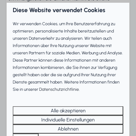
Luxusküche mit Bar lädt zum gemeinsamen Kochen
Diese Website verwendet Cookies
und geselligen Beisammensein ein. Durch die
Terrassentüren gelangt ihr direkt in den großen Garten
Wir verwenden Cookies, um Ihre Benutzererfahrung zu
mit Terrasse und eigenem Anlegesteg, ideal für lange
optimieren, personalisierte Inhalte bereitzustellen und
Sommerabende am Wasser.
unseren Datenverkehr zu analysieren. Wir teilen auch
Informationen über Ihre Nutzung unserer Website mit
Whirlpool und komfortable
unseren Partnern für soziale Medien, Werbung und Analyse.
Schlafzimmer
Diese Partner können diese Informationen mit anderen
Informationen kombinieren, die Sie ihnen zur Verfügung
Der Bungalow bietet zwei Schlafzimmer: eines mit
gestellt haben oder die sie aufgrund Ihrer Nutzung ihrer
einem Doppel-Boxspringbett und eines mit zwei
Dienste gesammelt haben. Weitere Informationen finden
einzelnen Boxspringbetten, beide mit dem gleichen
Sie in unserer
Datenschutzrichtlinie
.
hohen Komfortniveau. Im modernen Badezimmer
erwarten dich eine Duschkabine, eine Badewanne und
Alle akzeptieren
ein Whirlpool für ultimative Entspannung nach einem
Individuelle Einstellungen
Tag auf dem Wasser. Mit Annehmlichkeiten wie
Geschirrspüler, Waschmaschine und Trockner hast du
Ablehnen