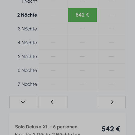
—
—
—
1 Nacht
—
542 €
—
2 Nächte
—
—
—
3 Nächte
—
—
—
4 Nächte
—
—
—
5 Nächte
—
—
—
6 Nächte
—
—
—
7 Nächte
Solo Deluxe XL - 6 personen
542 €
Preis für
2 Gäste
,
2 Nächte
bei