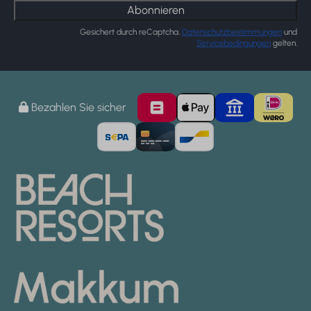
Abonnieren
Gesichert durch reCaptcha,
Datenschutzbestimmungen
und
Servicebedingungen
gelten.
Bezahlen Sie sicher