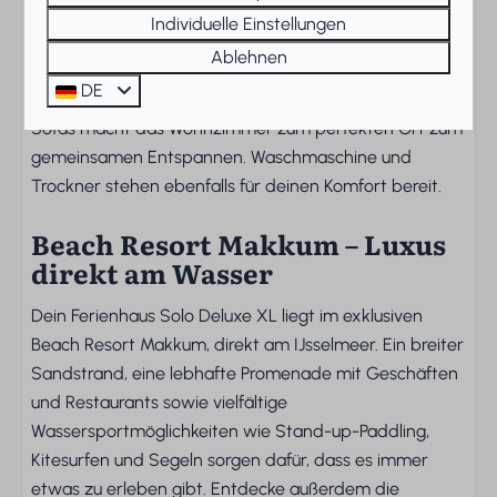
Induktionskochfeld, Geschirrspüler und Kombi-
Individuelle Einstellungen
Mikrowelle, sodass das Kochen während deines
Ablehnen
Aufenthalts zum Vergnügen wird. Eine geräumige
DE
Sitzecke mit großem Fernseher und zwei bequemen
Sofas macht das Wohnzimmer zum perfekten Ort zum
gemeinsamen Entspannen. Waschmaschine und
Trockner stehen ebenfalls für deinen Komfort bereit.
Beach Resort Makkum – Luxus
direkt am Wasser
Dein Ferienhaus Solo Deluxe XL liegt im exklusiven
Beach Resort Makkum, direkt am IJsselmeer. Ein breiter
Sandstrand, eine lebhafte Promenade mit Geschäften
und Restaurants sowie vielfältige
Wassersportmöglichkeiten wie Stand-up-Paddling,
Kitesurfen und Segeln sorgen dafür, dass es immer
etwas zu erleben gibt. Entdecke außerdem die