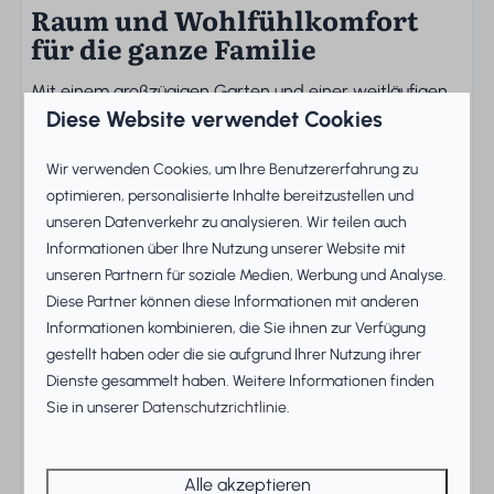
Raum und Wohlfühlkomfort
für die ganze Familie
Mit einem großzügigen Garten und einer weitläufigen
Diese Website verwendet Cookies
Terrasse ist dieses Ferienhaus der ideale Ort zum
gemeinsamen Frühstücken im Freien, für gesellige
Wir verwenden Cookies, um Ihre Benutzererfahrung zu
Abende oder um den Sonnenuntergang zu genießen.
optimieren, personalisierte Inhalte bereitzustellen und
Die Fenstertüren verbinden den gemütlichen
unseren Datenverkehr zu analysieren. Wir teilen auch
Wohnbereich mühelos mit dem Außenbereich, sodass
Informationen über Ihre Nutzung unserer Website mit
drinnen und draußen nahtlos ineinander übergehen.
unseren Partnern für soziale Medien, Werbung und Analyse.
Diese Partner können diese Informationen mit anderen
Stilvolles Ambiente und
Informationen kombinieren, die Sie ihnen zur Verfügung
durchdachte Raumaufteilung
gestellt haben oder die sie aufgrund Ihrer Nutzung ihrer
Dienste gesammelt haben. Weitere Informationen finden
Das Ferienhaus verfügt über drei Schlafzimmer mit
Sie in unserer
Datenschutzrichtlinie
.
komfortablen Boxspringbetten sowie ein modernes
Badezimmer mit Dusche und zusätzlichem WC. Die
offene Küche ist vollständig ausgestattet mit
Alle akzeptieren