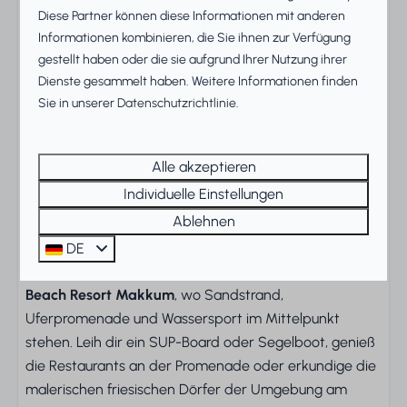
Diese Partner können diese Informationen mit anderen
anderem mit Geschirrspüler, Mikrowelle und
Informationen kombinieren, die Sie ihnen zur Verfügung
Kaffeemaschine, und geht direkt in den gemütlichen
gestellt haben oder die sie aufgrund Ihrer Nutzung ihrer
Essbereich über. Im Obergeschoss befinden sich drei
Dienste gesammelt haben. Weitere Informationen finden
Schlafzimmer sowie ein Badezimmer mit separater
Sie in unserer
Datenschutzrichtlinie
.
Dusche und einem zweiten WC. Dank der
durchdachten Raumaufteilung und der modernen
Ausstattung fühlt man sich hier von Anfang an wohl.
Alle akzeptieren
Individuelle Einstellungen
Beach Resort Makkum – Urlaub
Ablehnen
direkt am Wasser
DE
Das
Schakel Deluxe Ferienhaus
liegt im gepflegten
Beach Resort Makkum
, wo Sandstrand,
Uferpromenade und Wassersport im Mittelpunkt
stehen. Leih dir ein SUP-Board oder Segelboot, genieß
die Restaurants an der Promenade oder erkundige die
malerischen friesischen Dörfer der Umgebung am