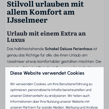
Stilvoll urlauben mit
allem Komfort am
IJsselmeer
Urlaub mit einem Extra an
Luxus
Das halbfreistehende
Schakel Deluxe Ferienhaus
ist
genau das Richtige für alle, die ihren Urlaub am
IJsselmeer etwas komfortabler gestalten möchten. Die
Unterkunft bietet Platz für 6 Personen, liegt direkt am
Diese Website verwendet Cookies
Wasser und verfügt über ein großzügiges Wohnzimmer
mit Terrassentüren, die auf den Garten mit Terrasse
Wir verwenden Cookies, um Ihre Benutzererfahrung zu
führen. Besser lässt es sich draußen kaum entspannen.
optimieren, personalisierte Inhalte bereitzustellen und
unseren Datenverkehr zu analysieren. Wir teilen auch
Viel Platz für die ganze Gruppe
Informationen über Ihre Nutzung unserer Website mit
unseren Partnern für soziale Medien, Werbung und Analyse.
Die offene Küche ist vollständig ausgestattet, unter