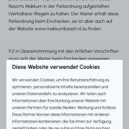
Resorts Makkum in der Parkordnung aufgestellten
(Verhaltens-)Regeln zu halten. Der Mieter erhält diese
Parkordnung beim Einchecken, sie ist aber auch auf
der Website www.makkumbeach.nl zu finden.
9.2 In Übereinstimmung mit den örtlichen Vorschriften
muss sich der Mieter beim Einchecken ausweisen.
Diese Website verwendet Cookies
Wenn der Mieter sich nicht ausweisen kann, ist Beach
Resorts Makkum nicht in der Lage oder berechtigt,
Wir verwenden Cookies, um Ihre Benutzererfahrung zu
den Mieter unterzubringen.
optimieren, personalisierte Inhalte bereitzustellen und
unseren Datenverkehr zu analysieren. Wir teilen auch
Informationen über Ihre Nutzung unserer Website mit
9.3 Jede Unterkunft kann nur von der in der Broschüre
unseren Partnern für soziale Medien, Werbung und Analyse.
angegebenen Anzahl von Personen bewohnt werden.
Diese Partner können diese Informationen mit anderen
Wenn der Mieter Besucher in der gemieteten
Informationen kombinieren, die Sie ihnen zur Verfügung
Unterkunft empfängt, hat er dies der Rezeption
gestellt haben oder die sie aufgrund Ihrer Nutzung ihrer